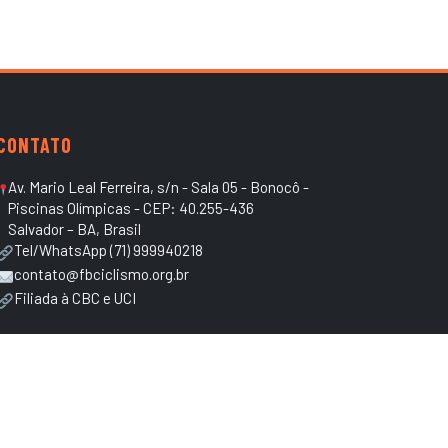
CONTATO
Av. Mario Leal Ferreira, s/n - Sala 05 - Bonocô -
Piscinas Olímpicas - CEP: 40.255-436
Salvador – BA, Brasil
Tel/WhatsApp (71) 999940218
contato@fbciclismo.org.br
Filiada à CBC e UCI
FILIADA À CBC – CONFEDERAÇÃO BRASILEIRA DE CICLISMO