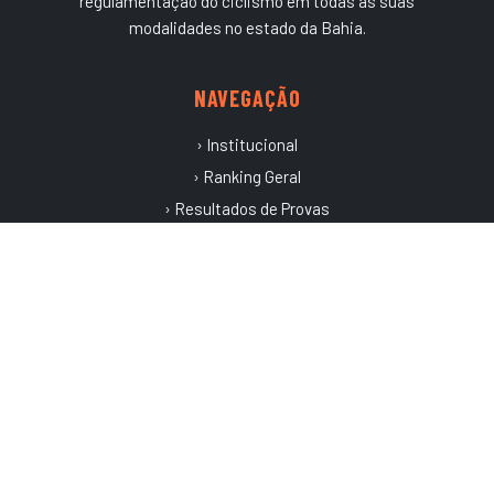
regulamentação do ciclismo em todas as suas
modalidades no estado da Bahia.
NAVEGAÇÃO
› Institucional
› Ranking Geral
› Resultados de Provas
› Calendário
› Últimas Notícias
CONTATO
Av. Mario Leal Ferreira, s/n - Sala 05 - Bonocô - Piscinas
Olímpicas - CEP: 40.255-436
Salvador – BA, Brasil
Tel/WhatsApp (71) 999940218
contato@fbciclismo.org.br